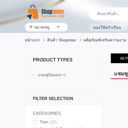
หมวดหมู่
ของใช้ครัวเรือน
• สินค้า ShopInter
หน้าแรก
สินค้า ShopInter
ผลิตภัณฑ์เสริมความงาม
• โรงแรมและบริการ
• ร้านอาหาร & ร้านค้าทั่วไป
• ประกันรถยนต์
All 
PRODUCT TYPES
• ผลิตภัณฑ์ทางการเกษตร
• สินค้ามือสอง
• OTOP ผลิตภัณฑ์คุณภาพ
แชมพู
แชมพูปิดผมขาว
• อิเล็กทรอนิกส์ & ไอที
• เครื่องใช้ ไฟฟ้า
• สุขภาพและความงาม
• แม่ & เด็ก
FILTER SELECTION
• สัตว์เลี้ยง & ผลิตภัณฑ์
• บ้าน ที่ดิน & ผลิตภัณฑ์ของใช้
CATEGORIES
• แฟชั่น เครื่องประดับ
• กีฬาและ การเดินทาง
Tops
(20)
• ยานยนต์ & อุปกรณ์เสริม