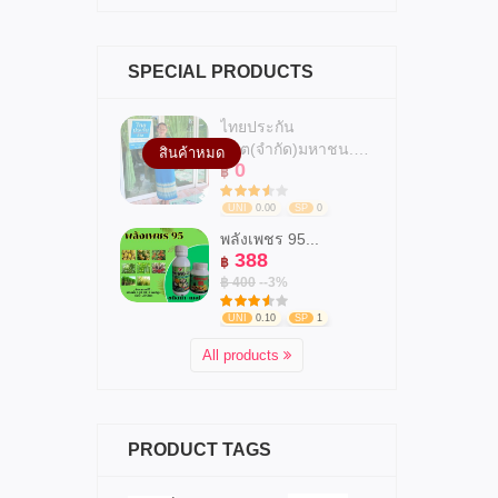
SPECIAL PRODUCTS
ไทยประกัน
ชีวิต(จำกัด)มหาชน.สาข...
สินค้าหมด
0
฿
UNI
0.00
SP
0
พลังเพชร 95...
388
฿
฿ 400
--3%
UNI
0.10
SP
1
All products
PRODUCT TAGS