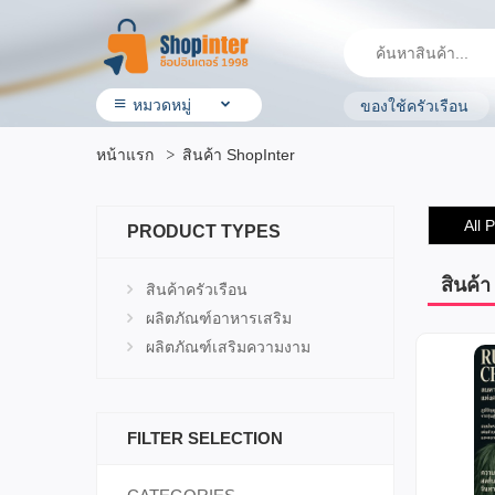
หมวดหมู่
ของใช้ครัวเรือน
• สินค้า ShopInter
หน้าแรก
สินค้า ShopInter
• โรงแรมและบริการ
• ร้านอาหาร & ร้านค้าทั่วไป
• ประกันรถยนต์
All 
PRODUCT TYPES
• ผลิตภัณฑ์ทางการเกษตร
• สินค้ามือสอง
• OTOP ผลิตภัณฑ์คุณภาพ
สินค้
สินค้าครัวเรือน
• อิเล็กทรอนิกส์ & ไอที
ผลิตภัณฑ์อาหารเสริม
• เครื่องใช้ ไฟฟ้า
ผลิตภัณฑ์เสริมความงาม
• สุขภาพและความงาม
• แม่ & เด็ก
• สัตว์เลี้ยง & ผลิตภัณฑ์
• บ้าน ที่ดิน & ผลิตภัณฑ์ของใช้
FILTER SELECTION
• แฟชั่น เครื่องประดับ
• กีฬาและ การเดินทาง
• ยานยนต์ & อุปกรณ์เสริม