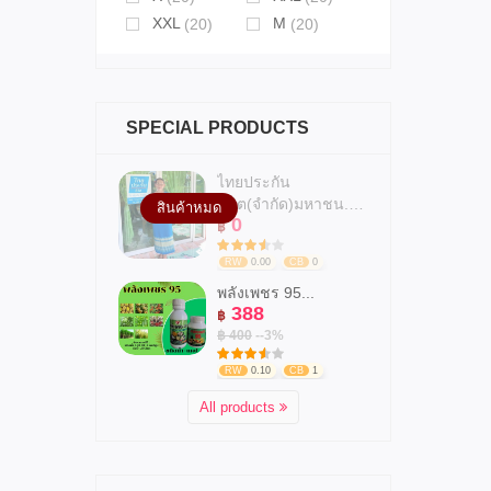
XXL
M
(20)
(20)
SPECIAL PRODUCTS
ไทยประกัน
ชีวิต(จำกัด)มหาชน.สาข...
สินค้าหมด
0
฿
RW
0.00
CB
0
พลังเพชร 95...
388
฿
฿ 400
--3%
RW
0.10
CB
1
All products