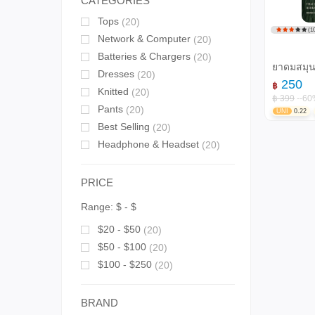
CATEGORIES
Tops
(20)
(10
Network & Computer
(20)
Batteries & Chargers
(20)
ยาดมสมุนไ
Dresses
(20)
250
฿
Knitted
(20)
฿ 399
--60
Pants
(20)
UNI
0.22
Best Selling
(20)
Headphone & Headset
(20)
PRICE
Range:
$
- $
$20 - $50
(20)
$50 - $100
(20)
$100 - $250
(20)
BRAND