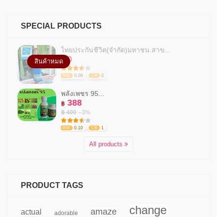
SPECIAL PRODUCTS
ไทยประกันชีวิต(จำกัด)มหาชน.สาข...
0
฿
สินค้าหมด
RW
0.00
CB
0
พลังเพชร 95...
388
฿
฿ 400
--3%
RW
0.10
CB
1
All products
PRODUCT TAGS
change
amaze
actual
adorable