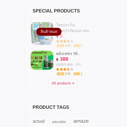
SPECIAL PRODUCTS
ไทยประกัน
ชีวิต(จำกัด)มหาชน.สาข...
สินค้าหมด
0
฿
UNI
0.00
SP
0
พลังเพชร 95...
388
฿
GODP 400
--3%
UNI
0.10
SP
1
All products
PRODUCT TAGS
amaze
actual
adorable