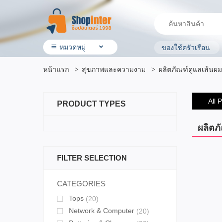
หมวดหมู่
ของใช้ครัวเรือน
• สินค้า ShopInter
หน้าแรก
สุขภาพและความงาม
ผลิตภัณฑ์ดูแลเส้นผม
• โรงแรมและบริการ
• ร้านอาหาร & ร้านค้าทั่วไป
• ประกันรถยนต์
All 
PRODUCT TYPES
• ผลิตภัณฑ์ทางการเกษตร
• สินค้ามือสอง
• OTOP ผลิตภัณฑ์คุณภาพ
ผลิตภ
• อิเล็กทรอนิกส์ & ไอที
• เครื่องใช้ ไฟฟ้า
FILTER SELECTION
• สุขภาพและความงาม
• แม่ & เด็ก
• สัตว์เลี้ยง & ผลิตภัณฑ์
CATEGORIES
• บ้าน ที่ดิน & ผลิตภัณฑ์ของใช้
Tops
(20)
• แฟชั่น เครื่องประดับ
• กีฬาและ การเดินทาง
Network & Computer
(20)
• ยานยนต์ & อุปกรณ์เสริม