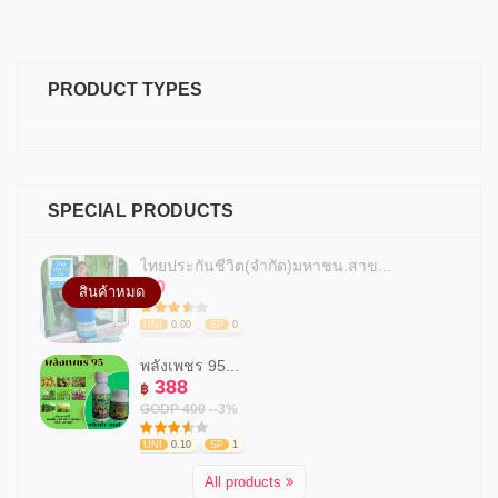
PRODUCT TYPES
SPECIAL PRODUCTS
ไทยประกันชีวิต(จำกัด)มหาชน.สาข...
0
฿
สินค้าหมด
UNI
0.00
SP
0
พลังเพชร 95...
388
฿
GODP 400
--3%
UNI
0.10
SP
1
All products