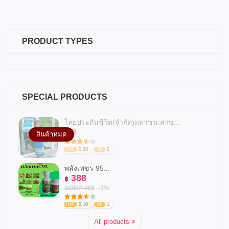
PRODUCT TYPES
SPECIAL PRODUCTS
ไทยประกันชีวิต(จำกัด)มหาชน.สาข...
0
฿
สินค้าหมด
UNI
0.00
SP
0
พลังเพชร 95...
388
฿
GODP 400
--3%
UNI
0.10
SP
1
All products