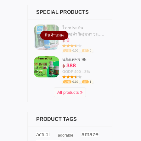
SPECIAL PRODUCTS
ไทยประกัน
ชีวิต(จำกัด)มหาชน.สาข...
สินค้าหมด
0
฿
UNI
0.00
SP
0
พลังเพชร 95...
388
฿
GODP 400
--3%
UNI
0.10
SP
1
All products
PRODUCT TAGS
amaze
actual
adorable