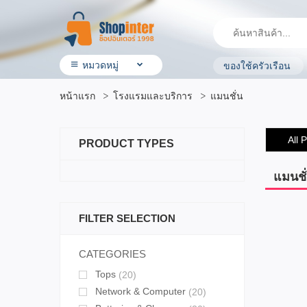
หมวดหมู่
ของใช้ครัวเรือน
• สินค้า ShopInter
หน้าแรก
โรงแรมและบริการ
แมนชั่น
• โรงแรมและบริการ
• ร้านอาหาร & ร้านค้าทั่วไป
• ประกันรถยนต์
All 
PRODUCT TYPES
• ผลิตภัณฑ์ทางการเกษตร
• สินค้ามือสอง
• OTOP ผลิตภัณฑ์คุณภาพ
แมนชั
• อิเล็กทรอนิกส์ & ไอที
• เครื่องใช้ ไฟฟ้า
FILTER SELECTION
• สุขภาพและความงาม
• แม่ & เด็ก
• สัตว์เลี้ยง & ผลิตภัณฑ์
CATEGORIES
• บ้าน ที่ดิน & ผลิตภัณฑ์ของใช้
Tops
(20)
• แฟชั่น เครื่องประดับ
• กีฬาและ การเดินทาง
Network & Computer
(20)
• ยานยนต์ & อุปกรณ์เสริม