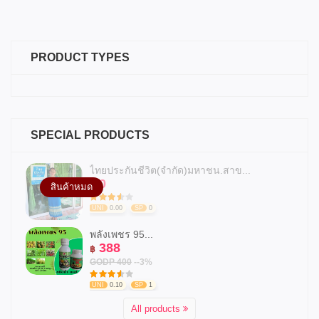
PRODUCT TYPES
SPECIAL PRODUCTS
ไทยประกันชีวิต(จำกัด)มหาชน.สาข...
0
฿
สินค้าหมด
UNI
0.00
SP
0
พลังเพชร 95...
388
฿
GODP 400
--3%
UNI
0.10
SP
1
All products