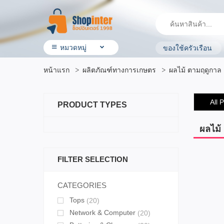
หมวดหมู่
ของใช้ครัวเรือน
• สินค้า ShopInter
หน้าแรก
ผลิตภัณฑ์ทางการเกษตร
ผลไม้ ตามฤดูกาล
• โรงแรมและบริการ
• ร้านอาหาร & ร้านค้าทั่วไป
• ประกันรถยนต์
All 
PRODUCT TYPES
• ผลิตภัณฑ์ทางการเกษตร
• สินค้ามือสอง
• OTOP ผลิตภัณฑ์คุณภาพ
ผลไม้
• อิเล็กทรอนิกส์ & ไอที
• เครื่องใช้ ไฟฟ้า
FILTER SELECTION
• สุขภาพและความงาม
• แม่ & เด็ก
• สัตว์เลี้ยง & ผลิตภัณฑ์
CATEGORIES
• บ้าน ที่ดิน & ผลิตภัณฑ์ของใช้
Tops
(20)
• แฟชั่น เครื่องประดับ
• กีฬาและ การเดินทาง
Network & Computer
(20)
• ยานยนต์ & อุปกรณ์เสริม