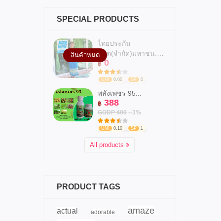
SPECIAL PRODUCTS
ไทยประกัน
ชีวิต(จำกัด)มหาชน.สาข...
สินค้าหมด
0
฿
UNI
0.00
SP
0
พลังเพชร 95...
388
฿
GODP 400
--3%
UNI
0.10
SP
1
All products
PRODUCT TAGS
amaze
actual
adorable