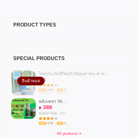
PRODUCT TYPES
SPECIAL PRODUCTS
ไทยประกันชีวิต(จำกัด)มหาชน.สาข...
0
฿
สินค้าหมด
UNI
0.00
SP
0
พลังเพชร 95...
388
฿
GODP 400
--3%
UNI
0.10
SP
1
All products