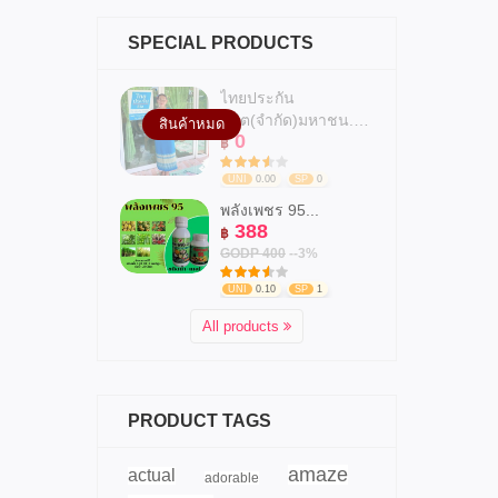
SPECIAL PRODUCTS
ไทยประกัน
ชีวิต(จำกัด)มหาชน.สาข...
สินค้าหมด
0
฿
UNI
0.00
SP
0
พลังเพชร 95...
388
฿
GODP 400
--3%
UNI
0.10
SP
1
All products
PRODUCT TAGS
amaze
actual
adorable