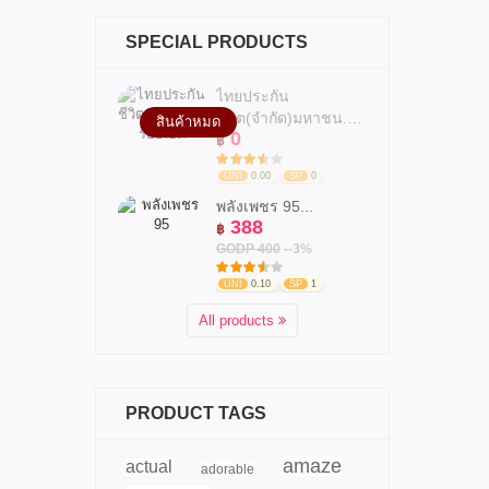
SPECIAL PRODUCTS
ไทยประกัน
ชีวิต(จำกัด)มหาชน.สาข...
สินค้าหมด
0
฿
UNI
0.00
SP
0
พลังเพชร 95...
388
฿
GODP 400
--3%
UNI
0.10
SP
1
All products
PRODUCT TAGS
amaze
actual
adorable