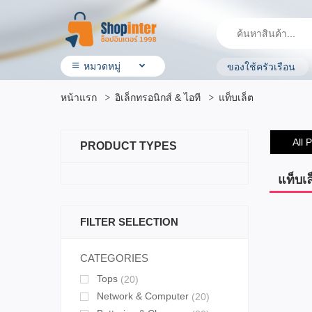
หมวดหมู่
ของใช้ครัวเรือน
• สินค้า ShopInter
หน้าแรก
อิเล็กทรอนิกส์ & ไอที
แท็บเล็ต
• โรงแรมและบริการ
• ร้านอาหาร & ร้านค้าทั่วไป
• ประกันรถยนต์
All 
PRODUCT TYPES
• ผลิตภัณฑ์ทางการเกษตร
• สินค้ามือสอง
• OTOP ผลิตภัณฑ์คุณภาพ
แท็บเล
• อิเล็กทรอนิกส์ & ไอที
• เครื่องใช้ ไฟฟ้า
FILTER SELECTION
• สุขภาพและความงาม
• แม่ & เด็ก
• สัตว์เลี้ยง & ผลิตภัณฑ์
CATEGORIES
• บ้าน ที่ดิน & ผลิตภัณฑ์ของใช้
Tops
(20)
• แฟชั่น เครื่องประดับ
• กีฬาและ การเดินทาง
Network & Computer
(20)
• ยานยนต์ & อุปกรณ์เสริม