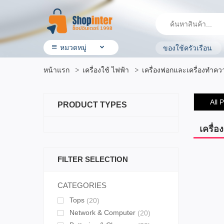
หมวดหมู่
ของใช้ครัวเรือน
• สินค้า ShopInter
หน้าแรก
เครื่องใช้ ไฟฟ้า
เครื่องฟอกและเครื่องทำคว
• โรงแรมและบริการ
• ร้านอาหาร & ร้านค้าทั่วไป
• ประกันรถยนต์
All 
PRODUCT TYPES
• ผลิตภัณฑ์ทางการเกษตร
• สินค้ามือสอง
• OTOP ผลิตภัณฑ์คุณภาพ
เครื่
• อิเล็กทรอนิกส์ & ไอที
• เครื่องใช้ ไฟฟ้า
FILTER SELECTION
• สุขภาพและความงาม
• แม่ & เด็ก
• สัตว์เลี้ยง & ผลิตภัณฑ์
CATEGORIES
• บ้าน ที่ดิน & ผลิตภัณฑ์ของใช้
Tops
(20)
• แฟชั่น เครื่องประดับ
• กีฬาและ การเดินทาง
Network & Computer
(20)
• ยานยนต์ & อุปกรณ์เสริม