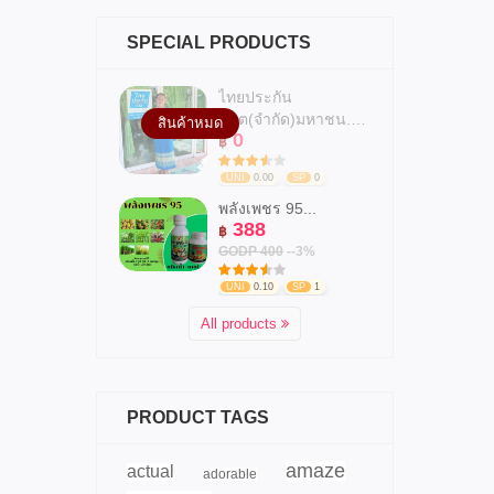
SPECIAL PRODUCTS
ไทยประกัน
ชีวิต(จำกัด)มหาชน.สาข...
สินค้าหมด
0
฿
UNI
0.00
SP
0
พลังเพชร 95...
388
฿
GODP 400
--3%
UNI
0.10
SP
1
All products
PRODUCT TAGS
amaze
actual
adorable