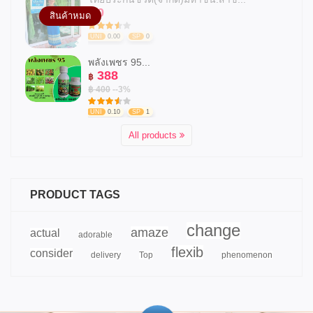
0
฿
สินค้าหมด
UNI
0.00
SP
0
พลังเพชร 95...
388
฿
฿ 400
--3%
UNI
0.10
SP
1
All products
PRODUCT TAGS
change
amaze
actual
adorable
flexib
consider
delivery
Top
phenomenon