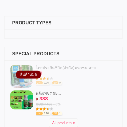
PRODUCT TYPES
SPECIAL PRODUCTS
ไทยประกันชีวิต(จำกัด)มหาชน.สาข...
0
฿
สินค้าหมด
UNI
0.00
SP
0
พลังเพชร 95...
388
฿
GODP 400
--3%
UNI
0.10
SP
1
All products