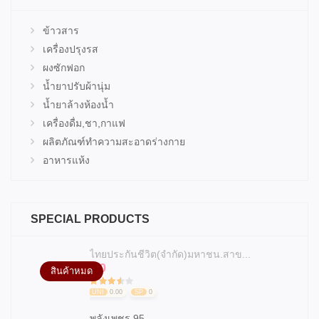
ข้าวสาร
เครื่องปรุงรส
ผงซักฟอก
น้ำยาปรับผ้านุ่ม
น้ำยาล้างห้องน้ำ
เครื่องดื่ม,ชา,กาแฟ
ผลิตภัณฑ์ทำความสะอาดร่างกาย
อาหารแห้ง
SPECIAL PRODUCTS
ไทยประกันชีวิต(จำกัด)มหาชน.สาข...
0
฿
สินค้าหมด
UNI
0.00
SP
0
พลังเพชร 95...