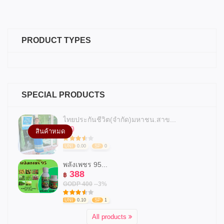
PRODUCT TYPES
SPECIAL PRODUCTS
ไทยประกันชีวิต(จำกัด)มหาชน.สาข...
0
฿
สินค้าหมด
UNI
0.00
SP
0
พลังเพชร 95...
388
฿
GODP 400
--3%
UNI
0.10
SP
1
All products