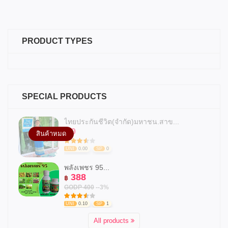
PRODUCT TYPES
SPECIAL PRODUCTS
ไทยประกันชีวิต(จำกัด)มหาชน.สาข...
0
฿
สินค้าหมด
UNI
0.00
SP
0
พลังเพชร 95...
388
฿
GODP 400
--3%
UNI
0.10
SP
1
All products