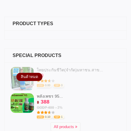
PRODUCT TYPES
SPECIAL PRODUCTS
ไทยประกันชีวิต(จำกัด)มหาชน.สาข...
0
฿
สินค้าหมด
UNI
0.00
SP
0
พลังเพชร 95...
388
฿
GODP 400
--3%
UNI
0.10
SP
1
All products