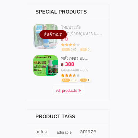
SPECIAL PRODUCTS
ไทยประกัน
ชีวิต(จำกัด)มหาชน.สาข...
สินค้าหมด
0
฿
UNI
0.00
SP
0
พลังเพชร 95...
388
฿
GODP 400
--3%
UNI
0.10
SP
1
All products
PRODUCT TAGS
amaze
actual
adorable