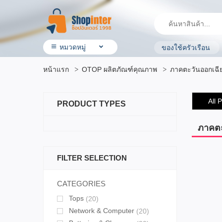
หมวดหมู่
ของใช้ครัวเรือน
• สินค้า ShopInter
หน้าแรก
OTOP ผลิตภัณฑ์คุณภาพ
ภาคตะวันออกเฉีย
• โรงแรมและบริการ
• ร้านอาหาร & ร้านค้าทั่วไป
• ประกันรถยนต์
All 
PRODUCT TYPES
• ผลิตภัณฑ์ทางการเกษตร
• สินค้ามือสอง
• OTOP ผลิตภัณฑ์คุณภาพ
ภาคตะ
• อิเล็กทรอนิกส์ & ไอที
• เครื่องใช้ ไฟฟ้า
FILTER SELECTION
• สุขภาพและความงาม
• แม่ & เด็ก
• สัตว์เลี้ยง & ผลิตภัณฑ์
CATEGORIES
• บ้าน ที่ดิน & ผลิตภัณฑ์ของใช้
Tops
(20)
• แฟชั่น เครื่องประดับ
• กีฬาและ การเดินทาง
Network & Computer
(20)
• ยานยนต์ & อุปกรณ์เสริม