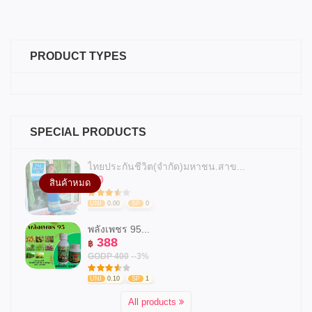
PRODUCT TYPES
SPECIAL PRODUCTS
ไทยประกันชีวิต(จำกัด)มหาชน.สาข...
0
฿
สินค้าหมด
UNI
0.00
SP
0
พลังเพชร 95...
388
฿
GODP 400
--3%
UNI
0.10
SP
1
All products