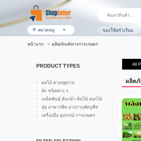
หมวดหมู่
ของใช้ครัวเรือน
• สินค้า ShopInter
หน้าแรก
ผลิตภัณฑ์ทางการเกษตร
• โรงแรมและบริการ
• ร้านอาหาร & ร้านค้าทั่วไป
• ประกันรถยนต์
All 
PRODUCT TYPES
• ผลิตภัณฑ์ทางการเกษตร
• สินค้ามือสอง
• OTOP ผลิตภัณฑ์คุณภาพ
ผลิตภ
ผลไม้ ตามฤดูกาล
• อิเล็กทรอนิกส์ & ไอที
ผัก ชนิดต่าง ๆ
• เครื่องใช้ ไฟฟ้า
เมล็ดพันธุ์ ต้นกล้า ต้นไม้ ดอกไม้
• สุขภาพและความงาม
• แม่ & เด็ก
ปุ๋ย อาหารพืช ยาปราบศัตรูพืช
• สัตว์เลี้ยง & ผลิตภัณฑ์
เครื่องมือ อุปกรณ์ การเกษตร
• บ้าน ที่ดิน & ผลิตภัณฑ์ของใช้
• แฟชั่น เครื่องประดับ
• กีฬาและ การเดินทาง
• ยานยนต์ & อุปกรณ์เสริม