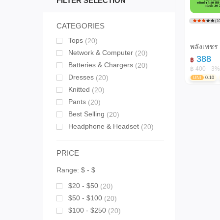
FILTER SELECTION
(10
CATEGORIES
Tops
(20)
พลังเพชร
Network & Computer
(20)
388
฿
Batteries & Chargers
(20)
฿ 400
--3%
Dresses
(20)
UNI
0.10
Knitted
(20)
Pants
(20)
Best Selling
(20)
Headphone & Headset
(20)
PRICE
Range:
$
- $
$20 - $50
(20)
$50 - $100
(20)
$100 - $250
(20)