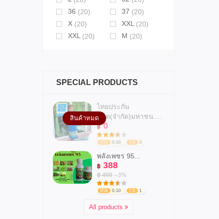
36
37
(20)
(20)
X
XXL
(20)
(20)
XXL
M
(20)
(20)
SPECIAL PRODUCTS
ไทยประกัน
ชีวิต(จำกัด)มหาชน.สาข...
สินค้าหมด
0
฿
RW
0.00
CB
0
พลังเพชร 95...
388
฿
฿ 400
--3%
RW
0.10
CB
1
All products