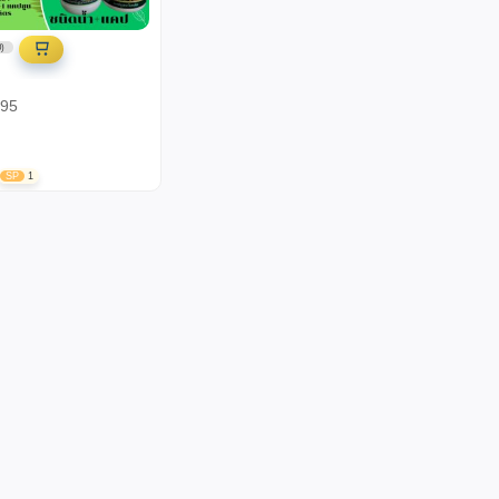
)
 95
SP
1