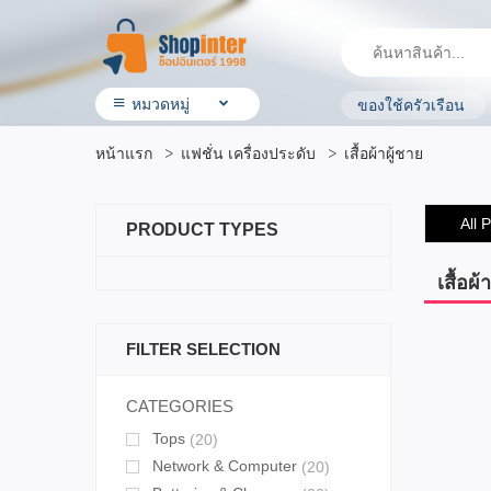
หมวดหมู่
ของใช้ครัวเรือน
• สินค้า ShopInter
หน้าแรก
แฟชั่น เครื่องประดับ
เสื้อผ้าผู้ชาย
• โรงแรมและบริการ
• ร้านอาหาร & ร้านค้าทั่วไป
• ประกันรถยนต์
All 
PRODUCT TYPES
• ผลิตภัณฑ์ทางการเกษตร
• สินค้ามือสอง
• OTOP ผลิตภัณฑ์คุณภาพ
เสื้อผ้
• อิเล็กทรอนิกส์ & ไอที
• เครื่องใช้ ไฟฟ้า
FILTER SELECTION
• สุขภาพและความงาม
• แม่ & เด็ก
• สัตว์เลี้ยง & ผลิตภัณฑ์
CATEGORIES
• บ้าน ที่ดิน & ผลิตภัณฑ์ของใช้
Tops
(20)
• แฟชั่น เครื่องประดับ
• กีฬาและ การเดินทาง
Network & Computer
(20)
• ยานยนต์ & อุปกรณ์เสริม