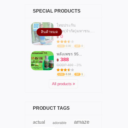
SPECIAL PRODUCTS
ไทยประกัน
ชีวิต(จำกัด)มหาชน.สาข...
สินค้าหมด
0
฿
UNI
0.00
SP
0
พลังเพชร 95...
388
฿
GODP 400
--3%
UNI
0.10
SP
1
All products
PRODUCT TAGS
amaze
actual
adorable