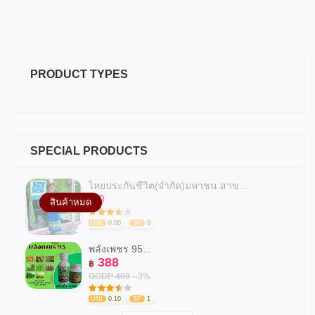
PRODUCT TYPES
SPECIAL PRODUCTS
ไทยประกันชีวิต(จำกัด)มหาชน.สาข...
0
฿
สินค้าหมด
UNI
0.00
SP
0
พลังเพชร 95...
388
฿
GODP 400
--3%
UNI
0.10
SP
1