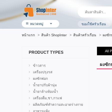
หมวดหมู่
ของใช้ครัวเรือน
• สินค้า ShopInter
หน้าแรก
สินค้า ShopInter
สินค้าครัวเรือน
ผงซัก
• โรงแรมและบริการ
• ร้านอาหาร & ร้านค้าทั่วไป
• ประกันรถยนต์
All 
PRODUCT TYPES
• ผลิตภัณฑ์ทางการเกษตร
• สินค้ามือสอง
• OTOP ผลิตภัณฑ์คุณภาพ
ผงซัก
ข้าวสาร
• อิเล็กทรอนิกส์ & ไอที
เครื่องปรุงรส
• เครื่องใช้ ไฟฟ้า
ผงซักฟอก
• สุขภาพและความงาม
• แม่ & เด็ก
น้ำยาปรับผ้านุ่ม
• สัตว์เลี้ยง & ผลิตภัณฑ์
น้ำยาล้างห้องน้ำ
• บ้าน ที่ดิน & ผลิตภัณฑ์ของใช้
เครื่องดื่ม,ชา,กาแฟ
• แฟชั่น เครื่องประดับ
ผลิตภัณฑ์ทำความสะอาดร่างกาย
• กีฬาและ การเดินทาง
อาหารแห้ง
• ยานยนต์ & อุปกรณ์เสริม