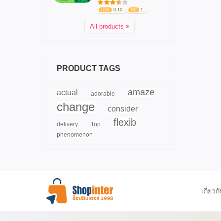
UNI
0.10
SP
1
All products
PRODUCT TAGS
amaze
actual
adorable
change
consider
flexib
delivery
Top
phenomenon
เกี่ยวก