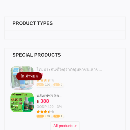
PRODUCT TYPES
SPECIAL PRODUCTS
ไทยประกันชีวิต(จำกัด)มหาชน.สาข...
0
฿
สินค้าหมด
UNI
0.00
SP
0
พลังเพชร 95...
388
฿
GODP 400
--3%
UNI
0.10
SP
1
All products