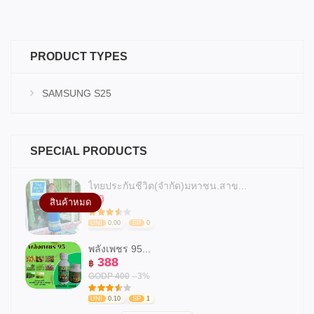
PRODUCT TYPES
SAMSUNG S25
SPECIAL PRODUCTS
ไทยประกันชีวิต(จำกัด)มหาชน.สาข...
0
฿
สินค้าหมด
UNI
0.00
SP
0
พลังเพชร 95...
388
฿
GODP 400
--3%
UNI
0.10
SP
1