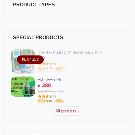
PRODUCT TYPES
SPECIAL PRODUCTS
ไทยประกันชีวิต(จำกัด)มหาชน.สาข...
0
฿
สินค้าหมด
UNI
0.00
SP
0
พลังเพชร 95...
388
฿
GODP 400
--3%
UNI
0.10
SP
1
All products