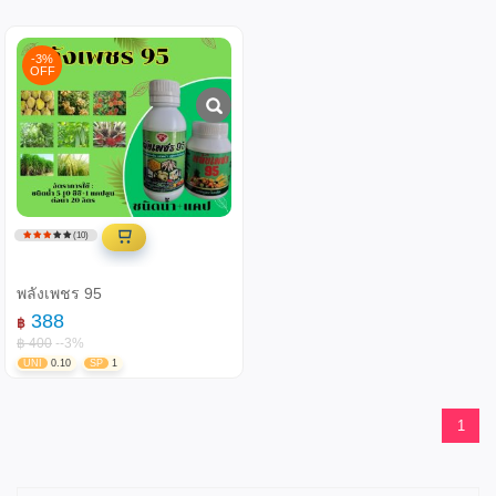
-3%
OFF
(10)
พลังเพชร 95
388
฿
฿ 400
--3%
UNI
0.10
SP
1
1