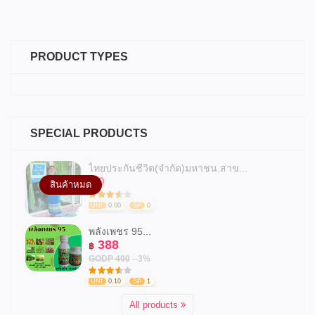
PRODUCT TYPES
SPECIAL PRODUCTS
ไทยประกันชีวิต(จำกัด)มหาชน.สาข...
0
฿
สินค้าหมด
UNI
0.00
SP
0
พลังเพชร 95...
388
฿
GODP 400
--3%
UNI
0.10
SP
1
All products