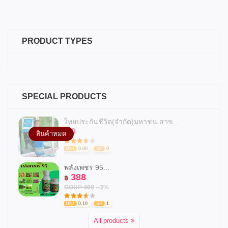
PRODUCT TYPES
SPECIAL PRODUCTS
ไทยประกันชีวิต(จำกัด)มหาชน.สาข...
0
฿
สินค้าหมด
UNI
0.00
SP
0
พลังเพชร 95...
388
฿
GODP 400
--3%
UNI
0.10
SP
1
All products