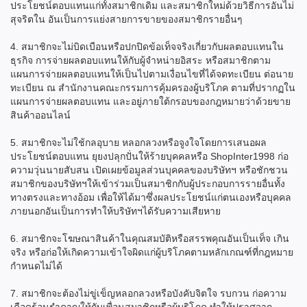
ประโยชน์ตอบแทนแก่ทั้งสมาชิกเดิม และสมาชิกใหม่ด้วยวิธีการอันไม่
สุจริตใน อันเป็นการแย่งสายการขายของสมาชิกรายอื่นๆ
4. สมาชิกจะไม่บิดเบือนหรือปกปิดข้อเท็จจริงเกี่ยวกับผลตอบแทนใน
ธุรกิจ การจ่ายผลตอบแทนให้กับผู้จำหน่ายอิสระ หรือสมาชิกตาม
แผนการจ่ายผลตอบแทนให้เป็นไปตามเงื่อนไขที่ได้จดทะเบียน ต่อนาย
ทะเบียน ณ สำนักงานคณะกรรมการคุ้มครองผู้บริโภค ตามที่ปรากฏใน
แผนการจ่ายผลตอบแทน และอยู่ภายใต้กรอบของกฎหมายว่าด้วยขาย
สินค้าออนไลน์
5. สมาชิกจะไม่ใช้กลอุบาย หลอกลวงหรือจูงใจโดยการเสนอผล
ประโยชน์ตอบแทน ยุยงปลุกปั่นให้ร้ายบุคคลหรือ ShopInter1998 ก่อ
ความวุ่นนายสับสน เปิดเผยข้อมูลส่วนบุคคลของบริษัทฯ หรือชักชวน
สมาชิกของบริษัทฯให้เข้าร่วมเป็นสมาชิกกับผู้ประกอบการรายอื่นทั้ง
ทางตรงและทางอ้อม เพื่อให้ได้มาซึ่งผลประโยชน์แก่ตนเองหรือบุคคล
ภายนอกอันเป็นการทำให้บริษัทฯได้รับความเสียหาย
6. สมาชิกจะโฆษณาสินค้าในคุณสมบัติหรือสรรพคุณอันเป็นเท็จ เกิน
จริง หรือก่อให้เกิดความเข้าใจผิดแก่ผู้บริโภคตามหลักเกณฑ์ที่กฎหมาย
กำหนดไม่ได้
7. สมาชิกจะต้องไม่ขู่เข็ญหลอกลวงหรือบังคับจิตใจ รบกวน ก่อความ