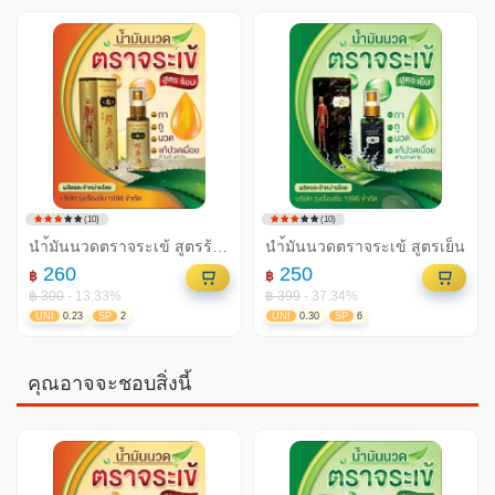
(10)
(10)
นำ้มันนวดตราจระเข้ สูตรร้อน
นำ้มันนวดตราจระเข้ สูตรเย็น
260
250
฿
฿
฿ 300
- 13.33%
฿ 399
- 37.34%
UNI
0.23
SP
2
UNI
0.30
SP
6
คุณอาจจะชอบสิ่งนี้