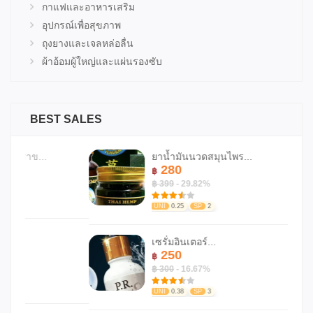
กาแฟและอาหารเสริม
อุปกรณ์เพื่อสุขภาพ
ถุงยางและเจลหล่อลื่น
ผ้าอ้อมผู้ใหญ่และแผ่นรองซับ
BEST SALES
ยาน้ำมันนวดสมุนไพร...
280
฿
฿ 399
- 29.82%
UNI
0.25
SP
2
เซรั่มอินเตอร์...
250
฿
฿ 300
- 16.67%
UNI
0.38
SP
3