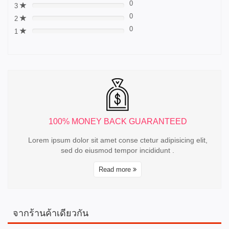
0
3
0%
0
2
0%
0
1
0%
100% MONEY BACK GUARANTEED
 elit,
Lorem ipsum dolor sit amet conse ctetur adipisicing elit,
Lor
sed do eiusmod tempor incididunt .
Read more
จากร้านค้าเดียวกัน